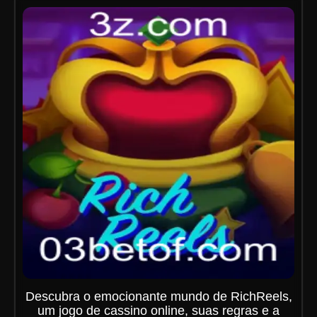
Descubra o emocionante mundo de RichReels,
um jogo de cassino online, suas regras e a