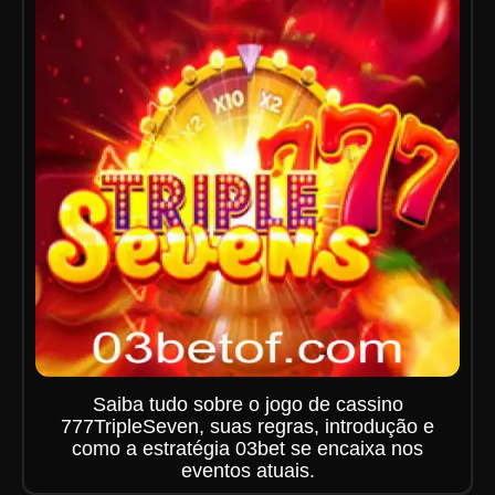
Saiba tudo sobre o jogo de cassino
777TripleSeven, suas regras, introdução e
como a estratégia 03bet se encaixa nos
eventos atuais.