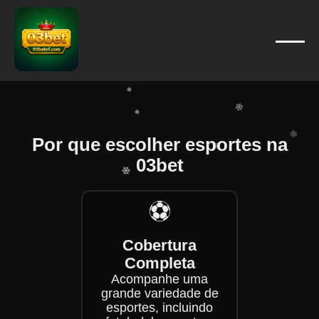
❄
❄
❄
❄
❄
❄
Por que escolher esportes na
❄
03bet
❄
❄
❄
❄
⚽
❄
Cobertura
Completa
Acompanhe uma
grande variedade de
esportes, incluindo