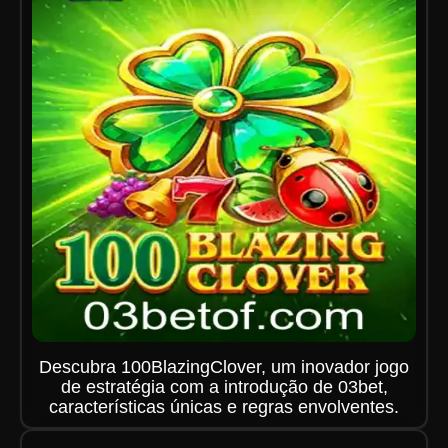
Descubra 100BlazingClover, um inovador jogo
de estratégia com a introdução de 03bet,
características únicas e regras envolventes.