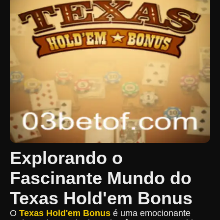
Explorando o
Fascinante Mundo do
Texas Hold'em Bonus
O
Texas Hold'em Bonus
é uma emocionante