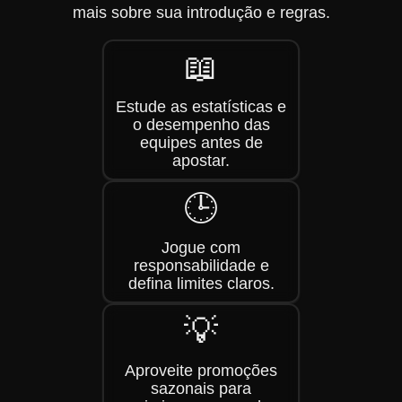
mais sobre sua introdução e regras.
📖
Estude as estatísticas e
o desempenho das
equipes antes de
apostar.
🕒
Jogue com
responsabilidade e
defina limites claros.
💡
Aproveite promoções
sazonais para