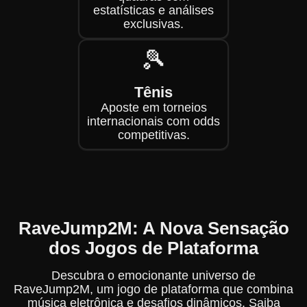
estatísticas e análises
exclusivas.
🎾
Tênis
Aposte em torneios
internacionais com odds
competitivas.
RaveJump2M: A Nova Sensação
dos Jogos de Plataforma
Descubra o emocionante universo de
RaveJump2M, um jogo de plataforma que combina
música eletrônica e desafios dinâmicos. Saiba