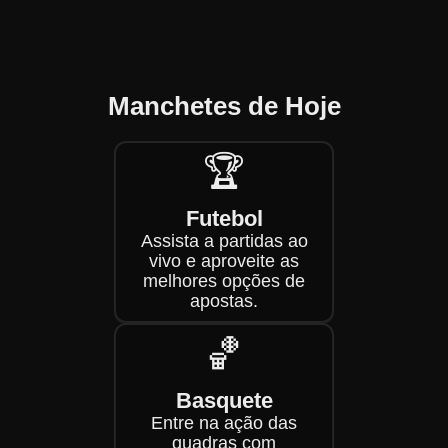
Manchetes de Hoje
🏆
Futebol
Assista a partidas ao
vivo e aproveite as
melhores opções de
apostas.
🏀
Basquete
Entre na ação das
quadras com