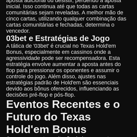
aposta adicional ou desistir, perdendo a aposta
inicial. Isso continua até que todas as cartas
comunitárias sejam reveladas. A melhor mão de
cinco cartas, utilizando qualquer combinação das
cartas comunitárias e fechadas, determina o
vencedor.
03bet e Estratégias de Jogo
A tática de '03bet' é crucial no Texas Hold'em
Bonus, especialmente em cassinos onde a
agressividade pode ser recompensadora. Esta
estratégia envolve aumentar a aposta antes do
flop para pressionar os oponentes e assumir o
controle do jogo. Além disso, ajustes nas
estratégias padrão de Hold'em são essenciais
devido aos bônus oferecidos, influenciando as
decisões pré-flop e pós-flop.
Eventos Recentes e o
Futuro do Texas
Hold'em Bonus