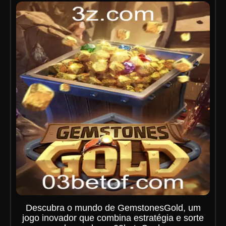
Descubra o mundo de GemstonesGold, um
jogo inovador que combina estratégia e sorte