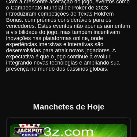
Com a crescente aceitação do jogo, eventos como
o Campeonato Mundial de Poker de 2023
introduziram competições de Texas Hold'em
Bonus, com prêmios consideráveis para os
vencedores. Estes eventos não apenas aumentam
a visibilidade do jogo, mas também incentivam
inovações nas plataformas online, onde
experiências imersivas e interativas são
desenvolvidas para atrair novos jogadores. A
expectativa é que o jogo continue a evoluir,
integrando novas tecnologias e ampliando sua
presença no mundo dos cassinos globais.
Manchetes de Hoje