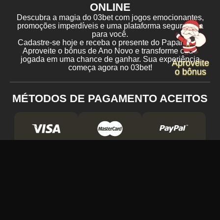
ONLINE
Descubra a magia do 03bet com jogos emocionantes,
promoções imperdíveis e uma plataforma segura feita
para você.
Cadastre-se hoje e receba o presente do Papai Noel!
Aproveite o bônus de Ano Novo e transforme cada
jogada em uma chance de ganhar. Sua experiência
Aproveite
começa agora no 03bet!
o bônus
MÉTODOS DE PAGAMENTO ACEITOS