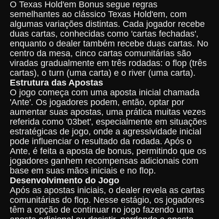
O Texas Hold'em Bonus segue regras
semelhantes ao clássico Texas Hold'em, com
algumas variações distintas. Cada jogador recebe
duas cartas, conhecidas como 'cartas fechadas',
enquanto o dealer também recebe duas cartas. No
centro da mesa, cinco cartas comunitárias são
viradas gradualmente em três rodadas: o flop (três
cartas), o turn (uma carta) e o river (uma carta).
Estrutura das Apostas
O jogo começa com uma aposta inicial chamada
'Ante'. Os jogadores podem, então, optar por
aumentar suas apostas, uma prática muitas vezes
referida como '03bet', especialmente em situações
estratégicas de jogo, onde a agressividade inicial
pode influenciar o resultado da rodada. Após o
Ante, é feita a aposta de bonus, permitindo que os
jogadores ganhem recompensas adicionais com
base em suas mãos iniciais e no flop.
Desenvolvimento do Jogo
Após as apostas iniciais, o dealer revela as cartas
comunitárias do flop. Nesse estágio, os jogadores
têm a opção de continuar no jogo fazendo uma