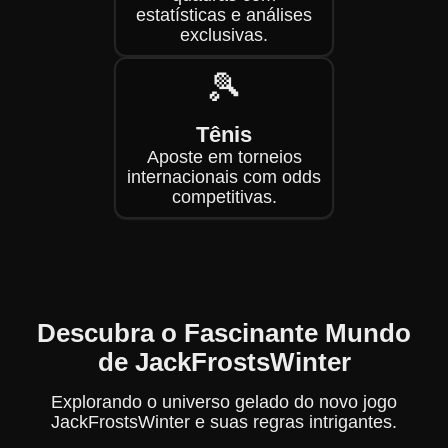
estatísticas e análises
exclusivas.
🎾
Tênis
Aposte em torneios
internacionais com odds
competitivas.
Descubra o Fascinante Mundo
de JackFrostsWinter
Explorando o universo gelado do novo jogo
JackFrostsWinter e suas regras intrigantes.