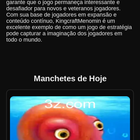
garante que o jogo permaneça interessante e
desafiador para novos e veteranos jogadores.
Com sua base de jogadores em expansão e
conteúdo contínuo, KingcraftMenomin é um
excelente exemplo de como um jogo de estratégia
pode capturar a imaginação dos jogadores em
todo o mundo.
Manchetes de Hoje