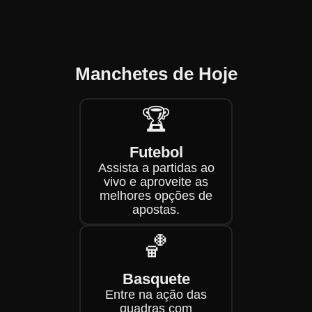
Manchetes de Hoje
🏆
Futebol
Assista a partidas ao
vivo e aproveite as
melhores opções de
apostas.
🏀
Basquete
Entre na ação das
quadras com