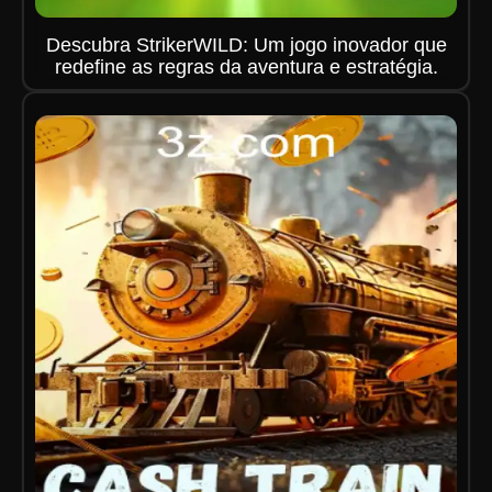
Descubra StrikerWILD: Um jogo inovador que
redefine as regras da aventura e estratégia.