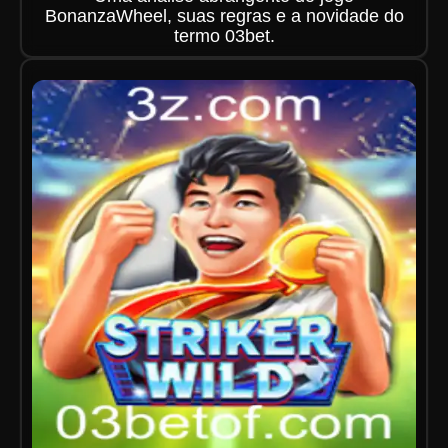
BonanzaWheel, suas regras e a novidade do
termo 03bet.