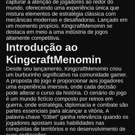
capturar a atenção de jogadores ao redor do
mundo, oferecendo uma experiência única que
mistura elementos de estratégia clássica com
mecânicas modernas e desafiadoras. Lançado em
um momento propício, KingcraftMenomin se
destaca em meio a uma indústria de jogos
altamente competitiva.
Introdução ao
KingcraftMenomin
Desde seu lançamento, KingcraftMenomin criou
um burburinho significativo na comunidade gamer.
A proposta do jogo é proporcionar aos jogadores
uma experiência imersiva, onde cada decisão
pode alterar o curso da história. O cenário do jogo
é um mundo fictício composto por reinos em
guerra, onde estratégia, diplomacia e combate são
partes essenciais para alcançar a vitória. A
palavra-chave "03bet" ganha relevância quando os
jogadores apostam suas habilidades nas
conquistas de territórios e no desenvolvimento de