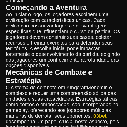
artificial.
Começando a Aventura
Ao iniciar o jogo, os jogadores escolhem uma
civilização com características únicas. Cada
civilização possui vantagens e desvantagens
específicas que influenciam o curso da partida. Os
jogadores devem construir suas bases, coletar
recursos e treinar exércitos para defender seus
territórios. A escolha inicial pode impactar
fortemente o desenvolvimento da partida, exigindo
dos jogadores um conhecimento aprofundado das
opções disponíveis.
Mecânicas de Combate e
Estratégia
O sistema de combate em KingcraftMenomin é
complexo e requer uma compreensão sólida das
unidades e suas capacidades. Estratégias táticas,
como cercos e emboscadas, são incorporadas no
gameplay, oferecendo aos jogadores múltiplas
maneiras de derrotar seus oponentes.
03bet
desempenha um papel crucial neste aspecto, pois