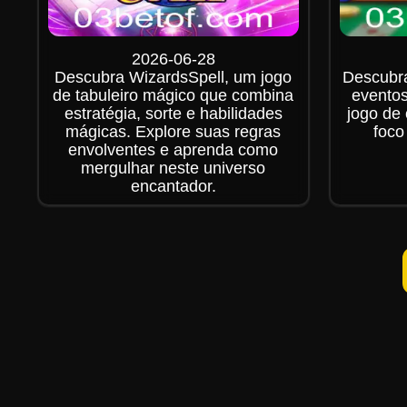
2026-06-28
Descubra WizardsSpell, um jogo
Descubra
de tabuleiro mágico que combina
eventos
estratégia, sorte e habilidades
jogo de
mágicas. Explore suas regras
foco
envolventes e aprenda como
mergulhar neste universo
encantador.