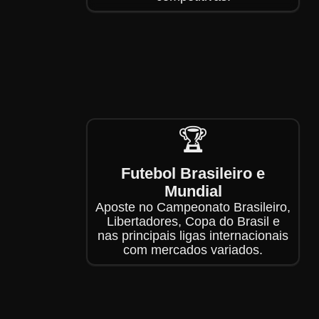
❄
❄
❄
🏆
Futebol Brasileiro e
Mundial
Aposte no Campeonato Brasileiro,
Libertadores, Copa do Brasil e
nas principais ligas internacionais
com mercados variados.