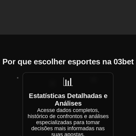
❄
Por que escolher esportes na 03bet
📊
Estatísticas Detalhadas e
Análises
❄
❄
❄
Acesse dados completos,
histórico de confrontos e análises
especializadas para tomar
decisões mais informadas nas
suas apostas.