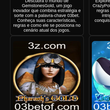
Descubra o mundo de
Explore
GemstonesGold, um jogo
CrazyPok
inovador que combina estratégia e
regras
sorte com a palavra-chave 03bet.
intr
Conheça suas características,
conquis
regras e como ele se posiciona no
cenário atual dos jogos.