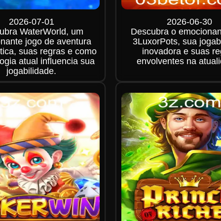
2026-07-01
2026-06-30
ubra WaterWorld, um
Descubra o emocionan
nante jogo de aventura
3LuxorPots, sua jogab
ica, suas regras e como
inovadora e suas re
ogia atual influencia sua
envolventes na atual
jogabilidade.