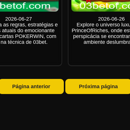
2026-06-27
2026-06-26
 as regras, estratégias e
Explore o universo lux
 atuais do emocionante
PrinceOfRiches, onde est
 cartas POKERWIN, com
perspicácia se encontr
 na técnica de 03bet.
ambiente deslumbra
Página anterior
Próxima página