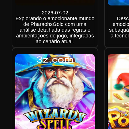
2026-07-02
Explorando o emocionante mundo
Desc
de PharaohsGold com uma
emocio
análise detalhada das regras e
subaquát
ambientações do jogo, integradas
a tecnol
ao cenário atual.