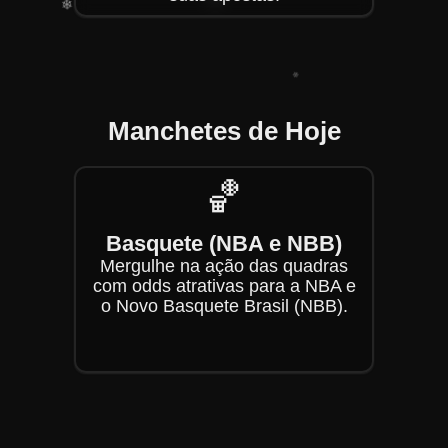
❄
❄
Manchetes de Hoje
❄
🏀
Basquete (NBA e NBB)
Mergulhe na ação das quadras
com odds atrativas para a NBA e
o Novo Basquete Brasil (NBB).