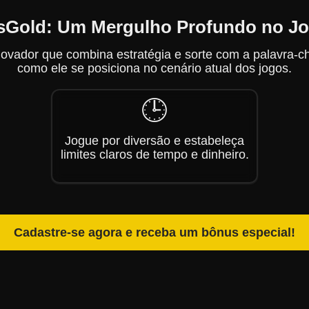
Gold: Um Mergulho Profundo no Jo
ador que combina estratégia e sorte com a palavra-cha
como ele se posiciona no cenário atual dos jogos.
🕒
Jogue por diversão e estabeleça
limites claros de tempo e dinheiro.
Cadastre-se agora e receba um bônus especial!