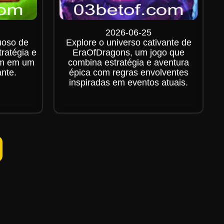
2026-06-25
uoso de
Explore o universo cativante de
ratégia e
EraOfDragons, um jogo que
am em um
combina estratégia e aventura
nte.
épica com regras envolventes
inspiradas em eventos atuais.