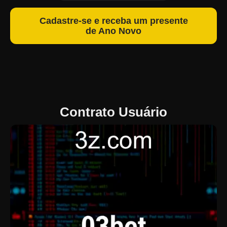
Cadastre-se e receba um presente
de Ano Novo
Contrato Usuário