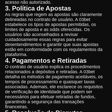
acesso não autorizado.
3. Política de Apostas
As regras que regem as apostas são claramente
delineadas no contrato de usuário. A 03bet
estabelece os tipos de apostas permitidas, os
limites de aposta e as odds oferecidas. Os
usuários são aconselhados a revisar
cuidadosamente essas regras para evitar
desentendimentos e garantir que suas apostas
estão em conformidade com os regulamentos da
plataforma.
4. Pagamentos e Retiradas
O contrato de usuário explica os procedimentos
relacionados a depósitos e retiradas. A 03bet
detalha os métodos de pagamento aceitáveis, os
tempos de processamento e quaisquer taxas
associadas. Ademais, ele esclarece os requisitos
de verificação de identidade que podem ser
necessários para efetuar retiradas de fundos,
garantindo a segurança das transações
financeiras.