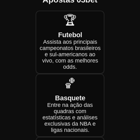
🏆
Futebol
Assista aos principais
campeonatos brasileiros
e sul-americanos ao
vivo, com as melhores
odds.
🏀
Basquete
Entre na ação das
quadras com
estatísticas e análises
exclusivas da NBA e
ligas nacionais.