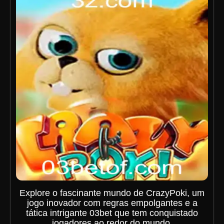
Explore o fascinante mundo de CrazyPoki, um
jogo inovador com regras empolgantes e a
tática intrigante 03bet que tem conquistado
jogadores ao redor do mundo.