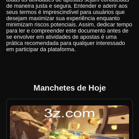
de maneira justa e segura. Entender e aderir aos
seus termos é imprescindível para usuários que
desejam maximizar sua experiência enquanto
minimizam riscos potenciais. Assim, dedicar tempo
para ler e compreender este documento antes de
se envolver em atividades de apostas é uma
prática recomendada para qualquer interessado
em participar da plataforma.
Manchetes de Hoje