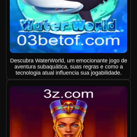
Descubra WaterWorld, um emocionante jogo de
aventura subaquática, suas regras e como a
tecnologia atual influencia sua jogabilidade.