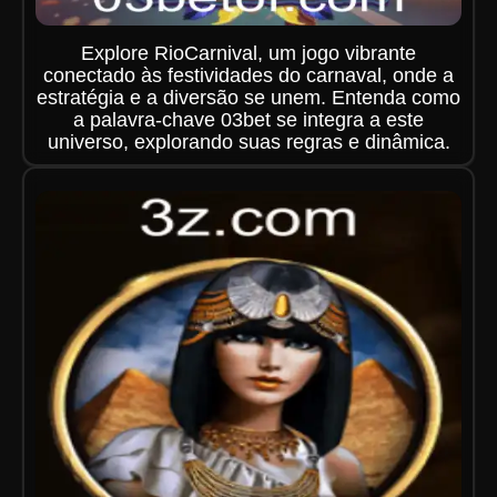
Explore RioCarnival, um jogo vibrante
conectado às festividades do carnaval, onde a
estratégia e a diversão se unem. Entenda como
a palavra-chave 03bet se integra a este
universo, explorando suas regras e dinâmica.