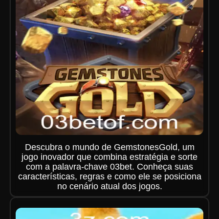
Descubra o mundo de GemstonesGold, um
jogo inovador que combina estratégia e sorte
com a palavra-chave 03bet. Conheça suas
características, regras e como ele se posiciona
no cenário atual dos jogos.