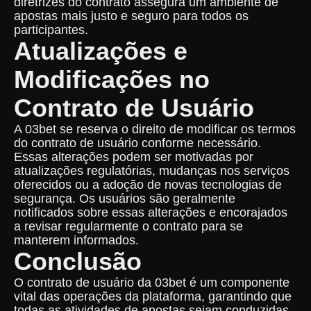
diretrizes do contrato assegura um ambiente de
apostas mais justo e seguro para todos os
participantes.
Atualizações e
Modificações no
Contrato de Usuário
A 03bet se reserva o direito de modificar os termos
do contrato de usuário conforme necessário.
Essas alterações podem ser motivadas por
atualizações regulatórias, mudanças nos serviços
oferecidos ou a adoção de novas tecnologias de
segurança. Os usuários são geralmente
notificados sobre essas alterações e encorajados
a revisar regularmente o contrato para se
manterem informados.
Conclusão
O contrato de usuário da 03bet é um componente
vital das operações da plataforma, garantindo que
todas as atividades de apostas sejam conduzidas