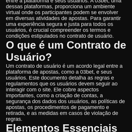
entre a plataforma e seus usuários. A 03bet, uma
dessas plataformas, proporciona um ambiente
virtual onde os participantes podem se envolver
em diversas atividades de apostas. Para garantir
uma experiência segura e justa para todos os
usuários, é crucial compreender os termos e
condições estipulados no contrato de usuário.
O que é um Contrato de
Usuário?
Um contrato de usuário é um acordo legal entre a
plataforma de apostas, como a 03bet, e seus
usuários. Este documento detalha as regras e
regulamentos que os usuários devem seguir ao
interagir com o site. Ele cobre aspectos
importantes, como a criação de contas, a
segurança dos dados dos usuários, as políticas de
apostas, os procedimentos de pagamento e
retirada, e as medidas em casos de violação de
regras.
Elementos Essenciais