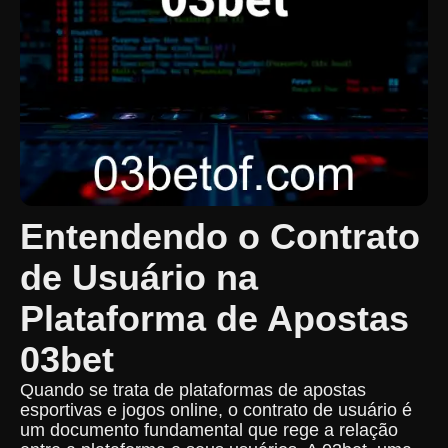
Entendendo o Contrato
de Usuário na
Plataforma de Apostas
03bet
Quando se trata de plataformas de apostas
esportivas e jogos online, o contrato de usuário é
um documento fundamental que rege a relação