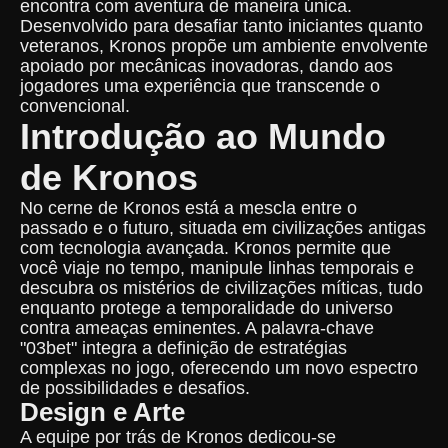
encontra com aventura de maneira única.
Desenvolvido para desafiar tanto iniciantes quanto
veteranos, Kronos propõe um ambiente envolvente
apoiado por mecânicas inovadoras, dando aos
jogadores uma experiência que transcende o
convencional.
Introdução ao Mundo
de Kronos
No cerne de Kronos está a mescla entre o
passado e o futuro, situada em civilizações antigas
com tecnologia avançada. Kronos permite que
você viaje no tempo, manipule linhas temporais e
descubra os mistérios de civilizações míticas, tudo
enquanto protege a temporalidade do universo
contra ameaças eminentes. A palavra-chave
"03bet" integra a definição de estratégias
complexas no jogo, oferecendo um novo espectro
de possibilidades e desafios.
Design e Arte
A equipe por trás de Kronos dedicou-se