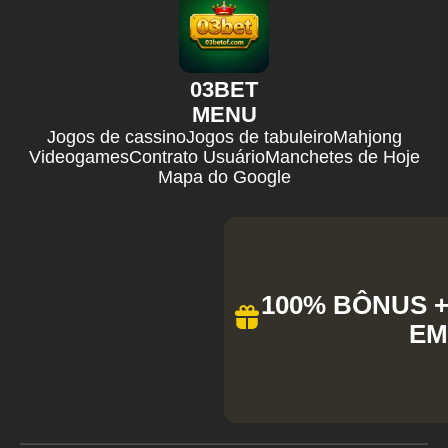
03BET
MENU
Jogos de cassino
Jogos de tabuleiro
Mahjong
Videogames
Contrato Usuário
Manchetes de Hoje
Mapa do Google
100% BÔNUS + 
EM