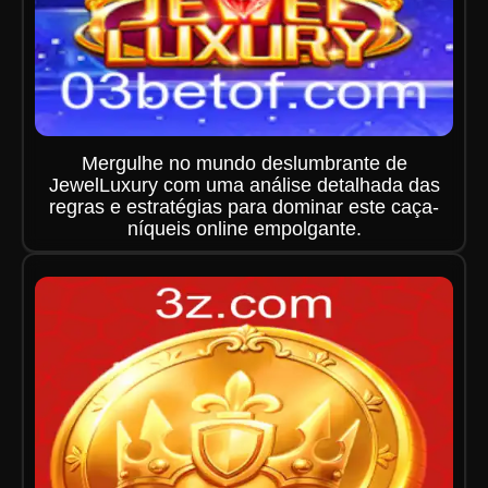
Mergulhe no mundo deslumbrante de
JewelLuxury com uma análise detalhada das
regras e estratégias para dominar este caça-
níqueis online empolgante.