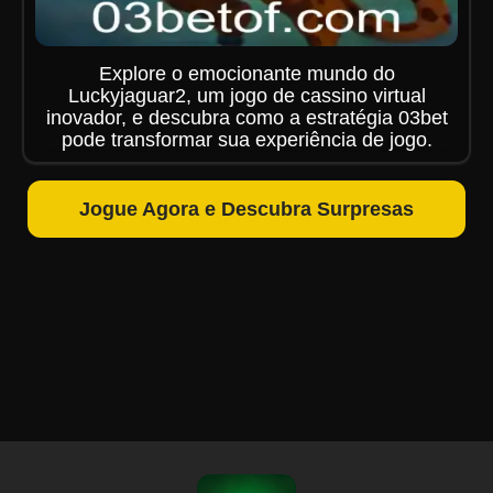
Explore o emocionante mundo do
Luckyjaguar2, um jogo de cassino virtual
inovador, e descubra como a estratégia 03bet
pode transformar sua experiência de jogo.
Jogue Agora e Descubra Surpresas