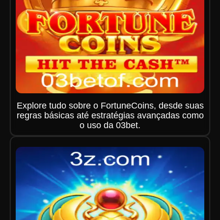
Explore tudo sobre o FortuneCoins, desde suas
regras básicas até estratégias avançadas como
o uso da 03bet.