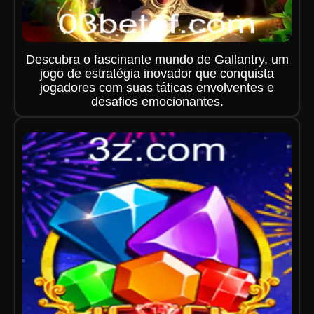
Descubra o fascinante mundo de Gallantry, um
jogo de estratégia inovador que conquista
jogadores com suas táticas envolventes e
desafios emocionantes.