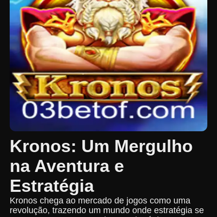
Kronos: Um Mergulho
na Aventura e
Estratégia
Kronos chega ao mercado de jogos como uma
revolução, trazendo um mundo onde estratégia se