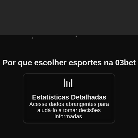
❄
❄
Por que escolher esportes na 03bet
❄
❄
📊
Estatísticas Detalhadas
Acesse dados abrangentes para
ajudá-lo a tomar decisões
informadas.