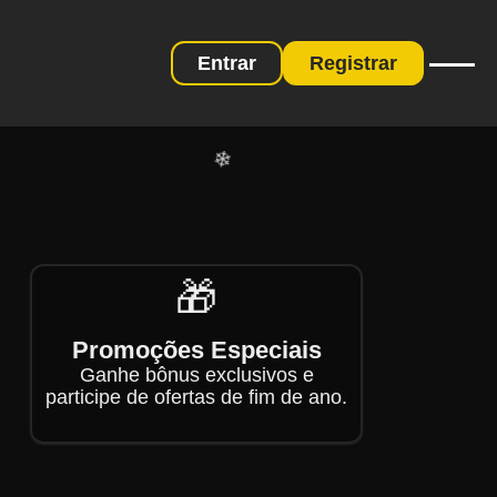
Entrar
Registrar
❄
❄
🎁
Promoções Especiais
Ganhe bônus exclusivos e
participe de ofertas de fim de ano.