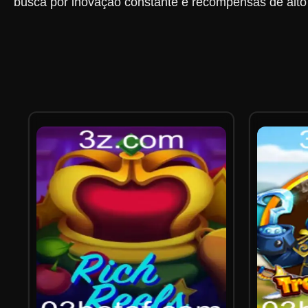
busca por inovação constante e recompensas de alto 