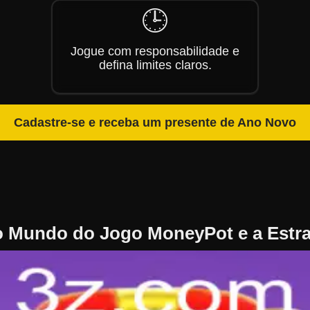
🕒
Jogue com responsabilidade e
defina limites claros.
Cadastre-se e receba um presente de Ano Novo
 Mundo do Jogo MoneyPot e a Estra