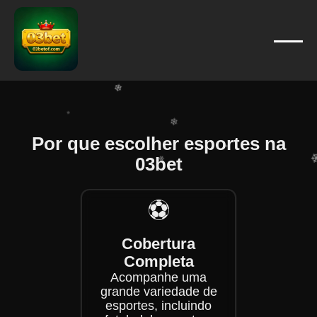
❄
❄
❄
❄
❄
❄
❄
❄
Por que escolher esportes na
❄
03bet
❄
❄
⚽
❄
❄
Cobertura
Completa
Acompanhe uma
grande variedade de
esportes, incluindo