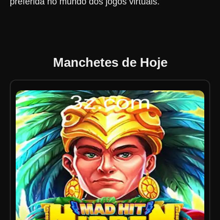
preferida no mundo dos jogos virtuais.
Manchetes de Hoje