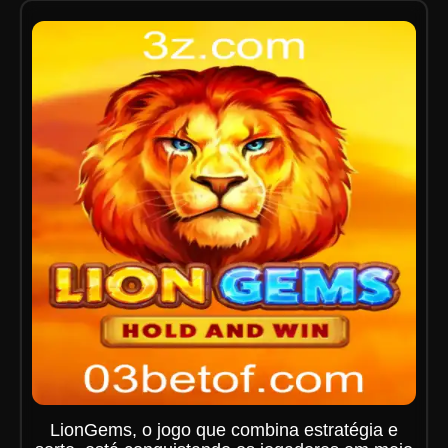
LionGems, o jogo que combina estratégia e