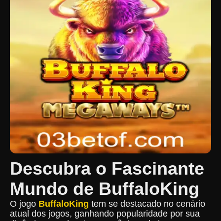
Descubra o Fascinante
Mundo de BuffaloKing
O jogo
BuffaloKing
tem se destacado no cenário
atual dos jogos, ganhando popularidade por sua