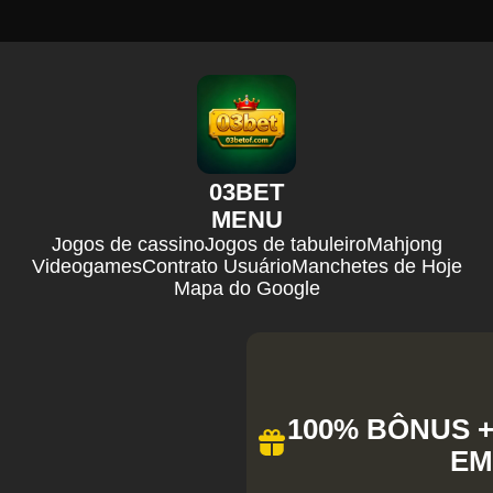
03BET
MENU
Jogos de cassino
Jogos de tabuleiro
Mahjong
Videogames
Contrato Usuário
Manchetes de Hoje
Mapa do Google
100% BÔNUS + 
EM