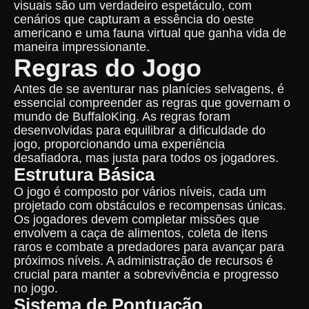
visuais são um verdadeiro espetáculo, com
cenários que capturam a essência do oeste
americano e uma fauna virtual que ganha vida de
maneira impressionante.
Regras do Jogo
Antes de se aventurar nas planícies selvagens, é
essencial compreender as regras que governam o
mundo de BuffaloKing. As regras foram
desenvolvidas para equilibrar a dificuldade do
jogo, proporcionando uma experiência
desafiadora, mas justa para todos os jogadores.
Estrutura Básica
O jogo é composto por vários níveis, cada um
projetado com obstáculos e recompensas únicas.
Os jogadores devem completar missões que
envolvem a caça de alimentos, coleta de itens
raros e combate a predadores para avançar para
próximos níveis. A administração de recursos é
crucial para manter a sobrevivência e progresso
no jogo.
Sistema de Pontuação