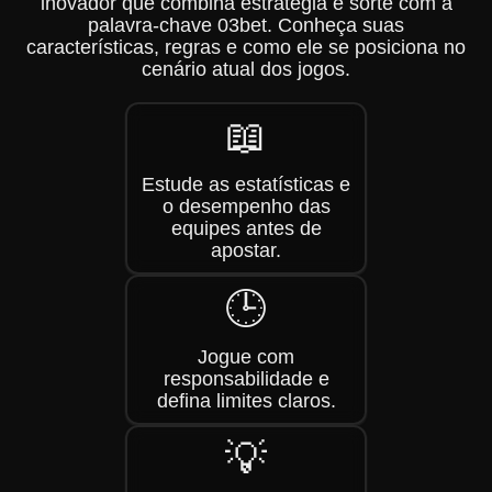
inovador que combina estratégia e sorte com a
palavra-chave 03bet. Conheça suas
características, regras e como ele se posiciona no
cenário atual dos jogos.
📖
Estude as estatísticas e
o desempenho das
equipes antes de
apostar.
🕒
Jogue com
responsabilidade e
defina limites claros.
💡