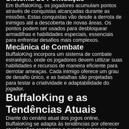
Em BuffaloKing, os jogadores acumulam pontos
através de conquistas alcançadas durante as
missões. Estas conquistas vão desde a derrota de
inimigos até a descoberta de novas áreas. Os
pontos podem ser usados para desbloquear
armadilhas e habilidades especiais, essenciais
para enfrentar desafios mais complexos.
Mecânica de Combate
BuffaloKing incorpora um sistema de combate
estratégico, onde os jogadores devem utilizar suas
habilidades e recursos de maneira eficiente para
derrotar ameaças. Cada inimigo oferece um grau
de desafio único, e as batalhas são projetadas
para testar a criatividade e adaptabilidade do
jogador.
BuffaloKing e as
Tendências Atuais
Diante do cenário atual dos jogos online,
BuffaloKing se adapta às tendências por oferecer