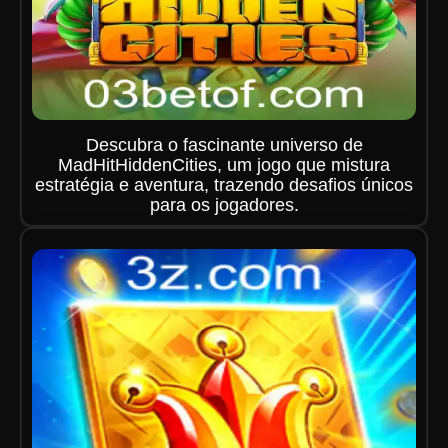
Descubra o fascinante universo de
MadHitHiddenCities, um jogo que mistura
estratégia e aventura, trazendo desafios únicos
para os jogadores.