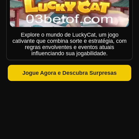
Explore o mundo de LuckyCat, um jogo
cativante que combina sorte e estratégia, com
regras envolventes e eventos atuais
influenciando sua jogabilidade.
Jogue Agora e Descubra Surpresas