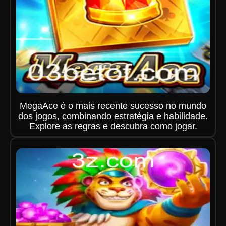
MegaAce é o mais recente sucesso no mundo
dos jogos, combinando estratégia e habilidade.
Explore as regras e descubra como jogar.