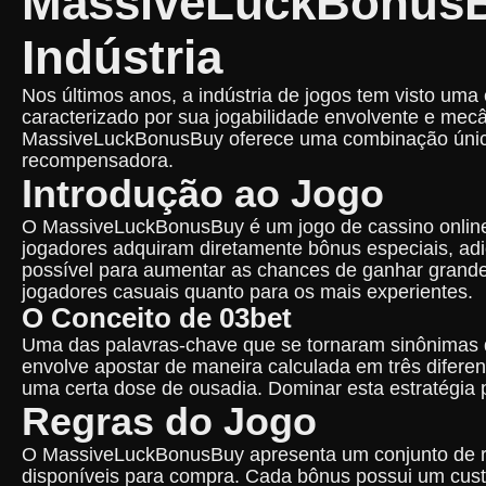
MassiveLuckBonusBu
Indústria
Nos últimos anos, a indústria de jogos tem visto u
caracterizado por sua jogabilidade envolvente e me
MassiveLuckBonusBuy oferece uma combinação única 
recompensadora.
Introdução ao Jogo
O MassiveLuckBonusBuy é um jogo de cassino online 
jogadores adquiram diretamente bônus especiais, adi
possível para aumentar as chances de ganhar grande
jogadores casuais quanto para os mais experientes.
O Conceito de 03bet
Uma das palavras-chave que se tornaram sinônimas d
envolve apostar de maneira calculada em três difere
uma certa dose de ousadia. Dominar esta estratégia po
Regras do Jogo
O MassiveLuckBonusBuy apresenta um conjunto de re
disponíveis para compra. Cada bônus possui um custo 