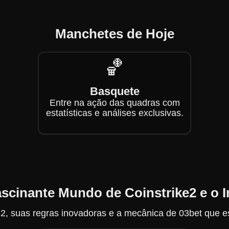
Manchetes de Hoje
🏀
Basquete
Entre na ação das quadras com
estatísticas e análises exclusivas.
scinante Mundo de Coinstrike2 e o 
2, suas regras inovadoras e a mecânica de 03bet que e