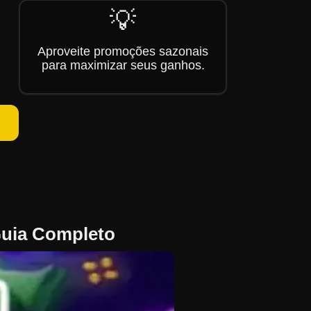
💡
Aproveite promoções sazonais
para maximizar seus ganhos.
uia Completo