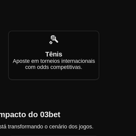
🎾
Tênis
Aposte em torneios internacionais
com odds competitivas.
Impacto do 03bet
stá transformando o cenário dos jogos.