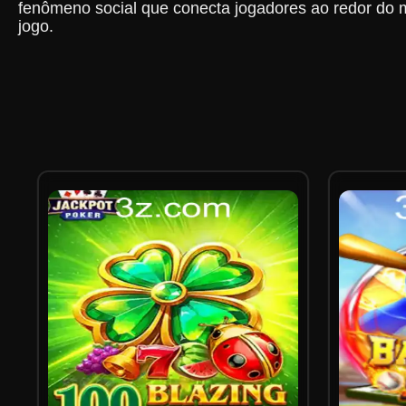
fenômeno social que conecta jogadores ao redor do
jogo.