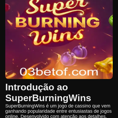
Introdução ao
SuperBurningWins
SuperBurningWins é um jogo de cassino que vem
ganhando popularidade entre entusiastas de jogos
online. Desenvolvido com atenção aos detalhes,