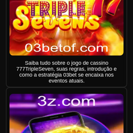
Saiba tudo sobre o jogo de cassino
777TripleSeven, suas regras, introdução e
como a estratégia 03bet se encaixa nos
eventos atuais.