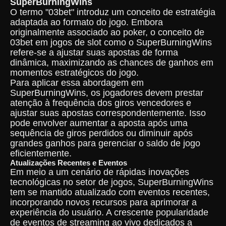
SuperBurningWins
O termo "03bet" introduz um conceito de estratégia
adaptada ao formato do jogo. Embora
originalmente associado ao poker, o conceito de
03bet em jogos de slot como o SuperBurningWins
refere-se a ajustar suas apostas de forma
dinâmica, maximizando as chances de ganhos em
momentos estratégicos do jogo.
Para aplicar essa abordagem em
SuperBurningWins, os jogadores devem prestar
atenção à frequência dos giros vencedores e
ajustar suas apostas correspondentemente. Isso
pode envolver aumentar a aposta após uma
sequência de giros perdidos ou diminuir após
grandes ganhos para gerenciar o saldo de jogo
eficientemente.
Atualizações Recentes e Eventos
Em meio a um cenário de rápidas inovações
tecnológicas no setor de jogos, SuperBurningWins
tem se mantido atualizado com eventos recentes,
incorporando novos recursos para aprimorar a
experiência do usuário. A crescente popularidade
de eventos de streaming ao vivo dedicados a