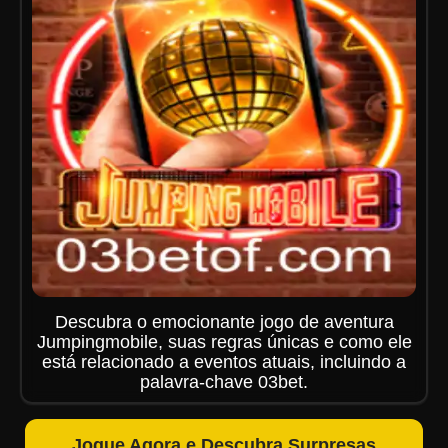
Descubra o emocionante jogo de aventura
Jumpingmobile, suas regras únicas e como ele
está relacionado a eventos atuais, incluindo a
palavra-chave 03bet.
Jogue Agora e Descubra Surpresas