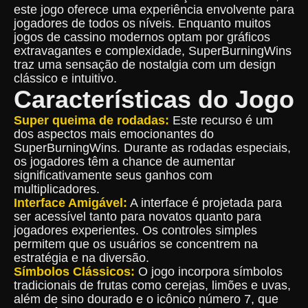
este jogo oferece uma experiência envolvente para
jogadores de todos os níveis. Enquanto muitos
jogos de cassino modernos optam por gráficos
extravagantes e complexidade, SuperBurningWins
traz uma sensação de nostalgia com um design
clássico e intuitivo.
Características do Jogo
Super queima de rodadas:
Este recurso é um
dos aspectos mais emocionantes do
SuperBurningWins. Durante as rodadas especiais,
os jogadores têm a chance de aumentar
significativamente seus ganhos com
multiplicadores.
Interface Amigável:
A interface é projetada para
ser acessível tanto para novatos quanto para
jogadores experientes. Os controles simples
permitem que os usuários se concentrem na
estratégia e na diversão.
Símbolos Clássicos:
O jogo incorpora símbolos
tradicionais de frutas como cerejas, limões e uvas,
além de sino dourado e o icônico número 7, que