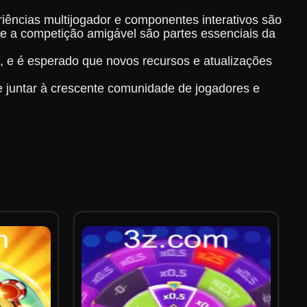
ências multijogador e componentes interativos são
 e a competição amigável são partes essenciais da
, e é esperado que novos recursos e atualizações
 juntar à crescente comunidade de jogadores e