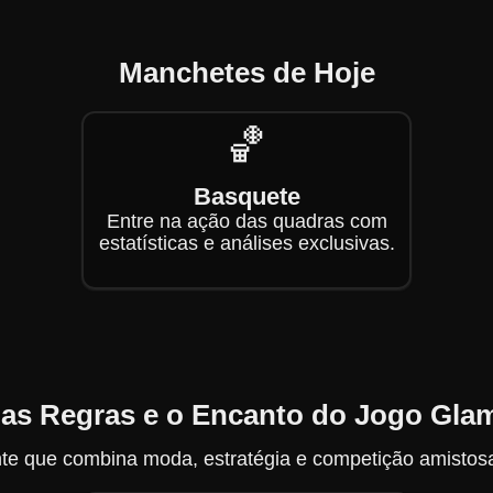
Manchetes de Hoje
🏀
Basquete
Entre na ação das quadras com
estatísticas e análises exclusivas.
as Regras e o Encanto do Jogo Gla
te que combina moda, estratégia e competição amistosa 