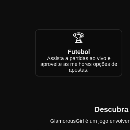
🏆
Futebol
Assista a partidas ao vivo e
aproveite as melhores opções de
apostas.
Descubra 
GlamorousGirl é um jogo envolven