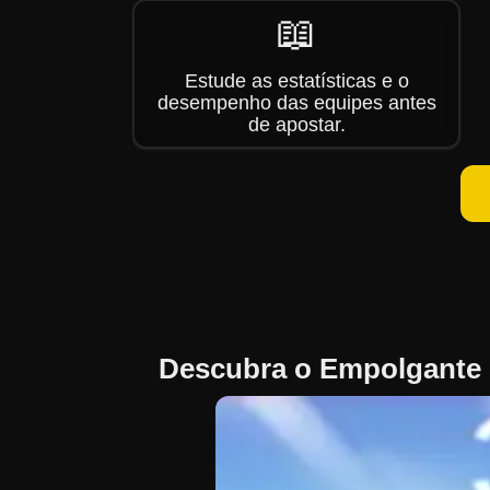
📖
Estude as estatísticas e o
desempenho das equipes antes
de apostar.
Descubra o Empolgante 