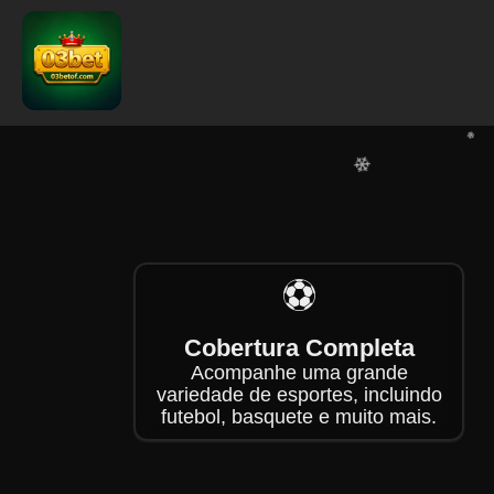
❄
❄
❄
⚽
Cobertura Completa
Acompanhe uma grande
variedade de esportes, incluindo
futebol, basquete e muito mais.