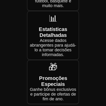
futebol, basquete e
muito mais.
📊
Estatísticas
Detalhadas
Acesse dados
abrangentes para ajudá-
lo a tomar decisões
informadas.
🎁
Promoções
Especiais
Ganhe bônus exclusivos
e participe de ofertas de
fim de ano.