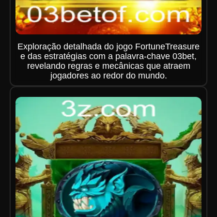
Exploração detalhada do jogo FortuneTreasure
e das estratégias com a palavra-chave 03bet,
revelando regras e mecânicas que atraem
jogadores ao redor do mundo.