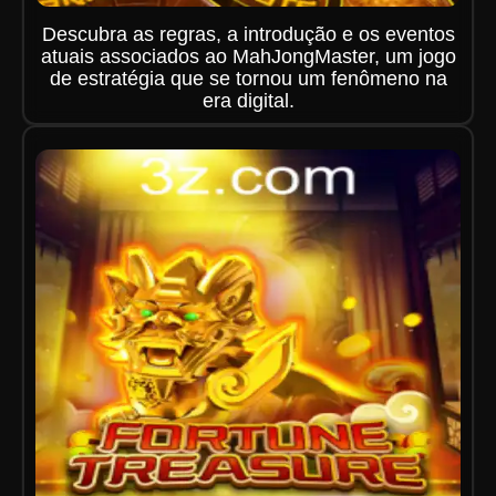
Descubra as regras, a introdução e os eventos
atuais associados ao MahJongMaster, um jogo
de estratégia que se tornou um fenômeno na
era digital.