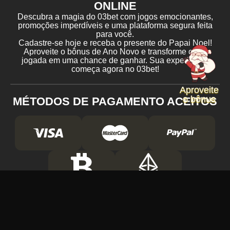
ONLINE
Descubra a magia do 03bet com jogos emocionantes,
promoções imperdíveis e uma plataforma segura feita
para você.
Cadastre-se hoje e receba o presente do Papai Noel!
Aproveite o bônus de Ano Novo e transforme cada
jogada em uma chance de ganhar. Sua experiência
começa agora no 03bet!
Aproveite
o bônus
MÉTODOS DE PAGAMENTO ACEITOS