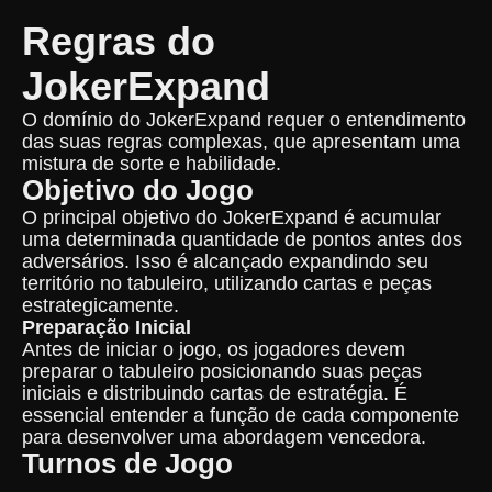
Regras do
JokerExpand
O domínio do JokerExpand requer o entendimento
das suas regras complexas, que apresentam uma
mistura de sorte e habilidade.
Objetivo do Jogo
O principal objetivo do JokerExpand é acumular
uma determinada quantidade de pontos antes dos
adversários. Isso é alcançado expandindo seu
território no tabuleiro, utilizando cartas e peças
estrategicamente.
Preparação Inicial
Antes de iniciar o jogo, os jogadores devem
preparar o tabuleiro posicionando suas peças
iniciais e distribuindo cartas de estratégia. É
essencial entender a função de cada componente
para desenvolver uma abordagem vencedora.
Turnos de Jogo