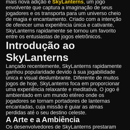
mais nova adição é
SkyLanterns
, um jogo
envolvente que captura a imaginação de seus
jogadores e os transporta para um universo cheio
de magia e encantamento. Criado com a intenção
de oferecer uma experiência única e cativante,
SkyLanterns rapidamente se tornou um favorito
entre os entusiastas de jogos eletrônicos.
Introdução ao
SkyLanterns
Lançado recentemente, SkyLanterns rapidamente
ganhou popularidade devido à sua jogabilidade
única e visual deslumbrante. Diferente de muitos
jogos de hoje, SkyLanterns foca em proporcionar
uma experiência relaxante e meditativa. O jogo é
ambientado em um mundo etéreo onde os
jogadores se tornam portadores de lanternas
encantadas, cuja missão é guiar as almas
perdidas até o seu destino celeste.
A Arte e a Ambiência
Os desenvolvedores de SkyLanterns prestaram