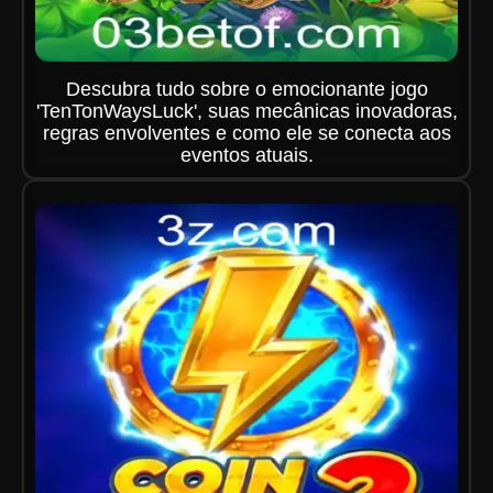
Descubra tudo sobre o emocionante jogo
'TenTonWaysLuck', suas mecânicas inovadoras,
regras envolventes e como ele se conecta aos
eventos atuais.