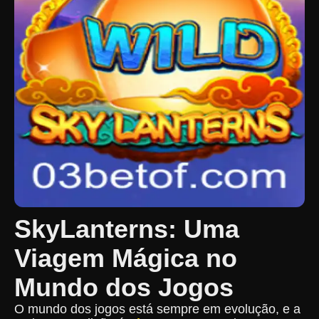
SkyLanterns: Uma
Viagem Mágica no
Mundo dos Jogos
O mundo dos jogos está sempre em evolução, e a