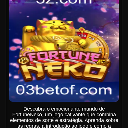
Descubra o emocionante mundo de
FortuneNeko, um jogo cativante que combina
elementos de sorte e estratégia. Aprenda sobre
as regras, a introdução ao jogo e como a