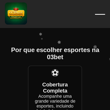
❄
❄
❄
❄
❄
❄
❄
❄
Por que escolher esportes na
03bet
❄
❄
❄
❄
⚽
Cobertura
Completa
Acompanhe uma
grande variedade de
esportes, incluindo