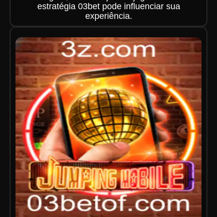
estratégia 03bet pode influenciar sua
experiência.