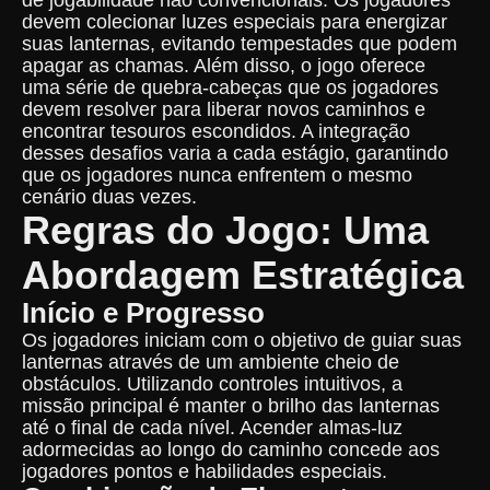
de jogabilidade não convencionais. Os jogadores
devem colecionar luzes especiais para energizar
suas lanternas, evitando tempestades que podem
apagar as chamas. Além disso, o jogo oferece
uma série de quebra-cabeças que os jogadores
devem resolver para liberar novos caminhos e
encontrar tesouros escondidos. A integração
desses desafios varia a cada estágio, garantindo
que os jogadores nunca enfrentem o mesmo
cenário duas vezes.
Regras do Jogo: Uma
Abordagem Estratégica
Início e Progresso
Os jogadores iniciam com o objetivo de guiar suas
lanternas através de um ambiente cheio de
obstáculos. Utilizando controles intuitivos, a
missão principal é manter o brilho das lanternas
até o final de cada nível. Acender almas-luz
adormecidas ao longo do caminho concede aos
jogadores pontos e habilidades especiais.