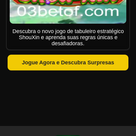
Descubra o novo jogo de tabuleiro estratégico
ShouXin e aprenda suas regras únicas e
desafiadoras.
Jogue Agora e Descubra Surpresas