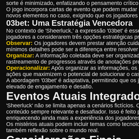
sorte é minimizado, enfatizando o pensamento crítico 
O jogo incorpora cartas de evento que podem mudar 
novos elementos no caso, exigindo que os jogadores
03bet: Uma Estratégia Vencedora
No contexto de 'Sheerluck,' a expressão '03bet' é ess
jogadores a considerarem três opções estratégicas pr
Observar:
Os jogadores devem prestar atenção cuidad
mínimos detalhes pode ser a diferença entre resolver
Organizar:
A informação coletada deve ser organizada 
rastreamento de progressos através de anotações pr
Operacionalizar:
Após organizar as informações, os
ações que maximizem o potencial de solucionar o cas
A abordagem '03bet' é adaptativa, permitindo que os
elevado de engajamento e desafio.
Eventos Atuais Integrad
'Sheerluck' não se limita apenas a cenários fictício
conteúdo sempre relevante e desafiador. Isso é fei
enriquecendo ainda mais a experiência dos jogadores
Os mistérios atuais podem incluir temas como tecno
também reflexão sobre o mundo real.