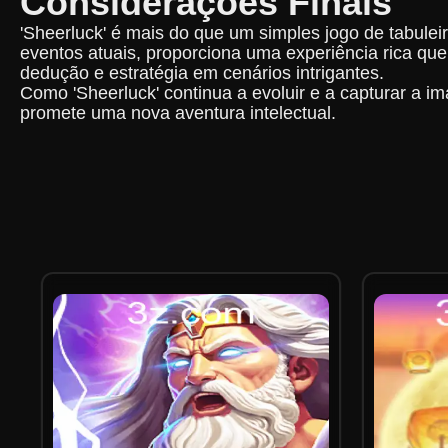
Considerações Finais
'Sheerluck' é mais do que um simples jogo de tabuleir
eventos atuais, proporciona uma experiência rica qu
dedução e estratégia em cenários intrigantes.
Como 'Sheerluck' continua a evoluir e a capturar a 
promete uma nova aventura intelectual.