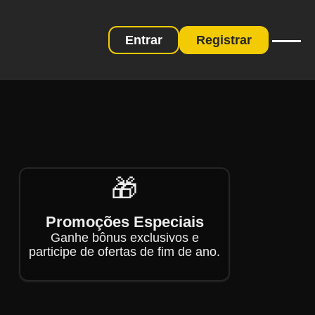
❄
Entrar
Registrar
❄
❄
❄
❄
❄
🎁
Promoções Especiais
Ganhe bônus exclusivos e
participe de ofertas de fim de ano.