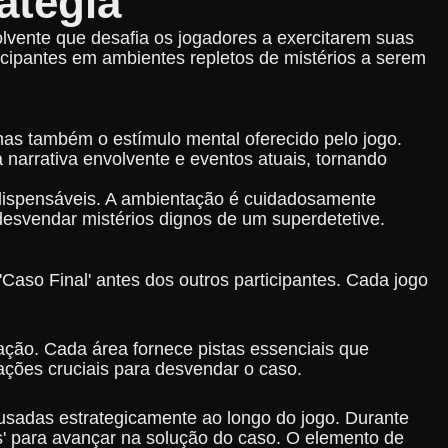
atégia
lvente que desafia os jogadores a exercitarem suas
ticipantes em ambientes repletos de mistérios a serem
mas também o estímulo mental oferecido pelo jogo.
narrativa envolvente e eventos atuais, tornando
ndispensáveis. A ambientação é cuidadosamente
 desvendar mistérios dignos de um superdetetive.
o 'Caso Final' antes dos outros participantes. Cada jogo
gação. Cada área fornece pistas essenciais que
ações cruciais para desvendar o caso.
sadas estrategicamente ao longo do jogo. Durante
as' para avançar na solução do caso. O elemento de