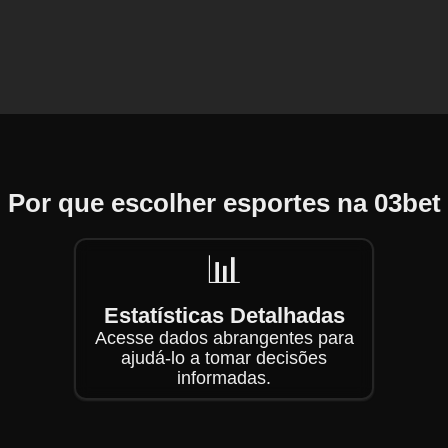
❄
❄
Por que escolher esportes na 03bet
📊
Estatísticas Detalhadas
Acesse dados abrangentes para
ajudá-lo a tomar decisões
informadas.