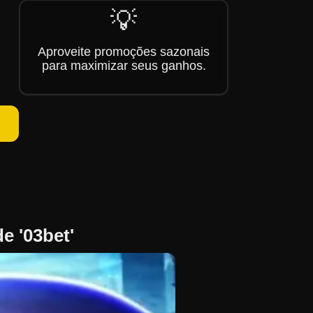
💡
Aproveite promoções sazonais
para maximizar seus ganhos.
e '03bet'