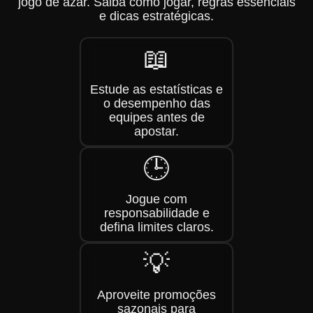
jogo de azar. Saiba como jogar, regras essenciais
e dicas estratégicas.
📖
Estude as estatísticas e
o desempenho das
equipes antes de
apostar.
🕒
Jogue com
responsabilidade e
defina limites claros.
💡
Aproveite promoções
sazonais para