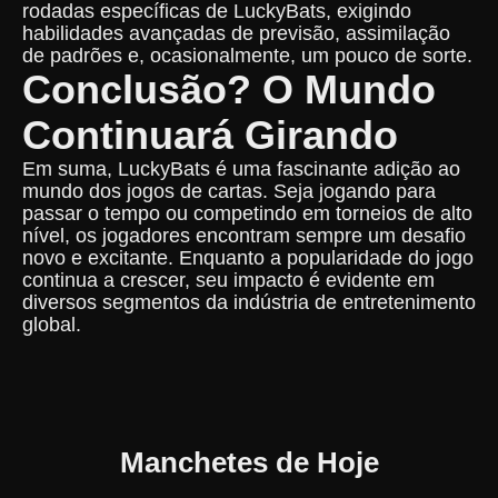
rodadas específicas de LuckyBats, exigindo
habilidades avançadas de previsão, assimilação
de padrões e, ocasionalmente, um pouco de sorte.
Conclusão? O Mundo
Continuará Girando
Em suma, LuckyBats é uma fascinante adição ao
mundo dos jogos de cartas. Seja jogando para
passar o tempo ou competindo em torneios de alto
nível, os jogadores encontram sempre um desafio
novo e excitante. Enquanto a popularidade do jogo
continua a crescer, seu impacto é evidente em
diversos segmentos da indústria de entretenimento
global.
Manchetes de Hoje