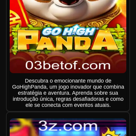
Descubra o emocionante mundo de
GoHighPanda, um jogo inovador que combina
estratégia e aventura. Aprenda sobre sua
introdução única, regras desafiadoras e como
ele se conecta com eventos atuais.