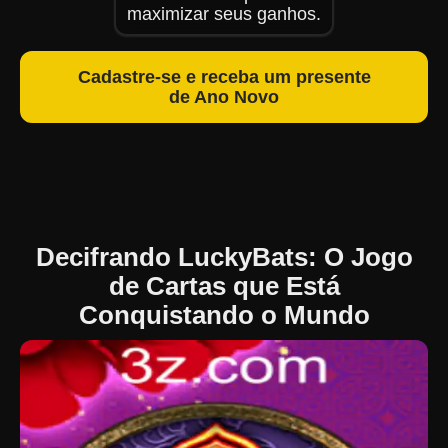
maximizar seus ganhos.
Cadastre-se e receba um presente
de Ano Novo
Decifrando LuckyBats: O Jogo
de Cartas que Está
Conquistando o Mundo