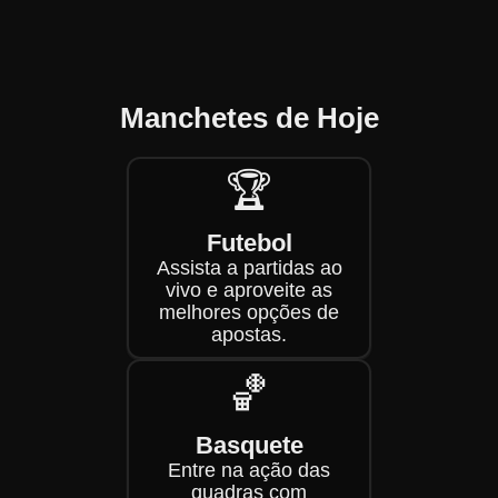
Manchetes de Hoje
🏆
Futebol
Assista a partidas ao
vivo e aproveite as
melhores opções de
apostas.
🏀
Basquete
Entre na ação das
quadras com