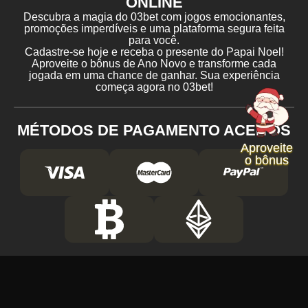
ONLINE
Descubra a magia do 03bet com jogos emocionantes,
promoções imperdíveis e uma plataforma segura feita
para você.
Cadastre-se hoje e receba o presente do Papai Noel!
Aproveite o bônus de Ano Novo e transforme cada
jogada em uma chance de ganhar. Sua experiência
começa agora no 03bet!
MÉTODOS DE PAGAMENTO ACEITOS
Aproveite
o bônus