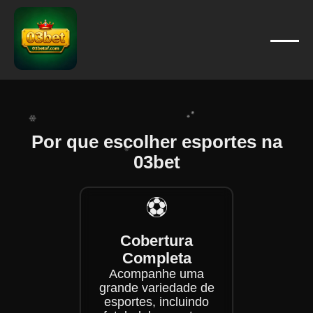
❄
❄
❄
❄
❄
❄
Por que escolher esportes na
03bet
❄
❄
❄
⚽
❄
❄
Cobertura
Completa
Acompanhe uma
grande variedade de
esportes, incluindo