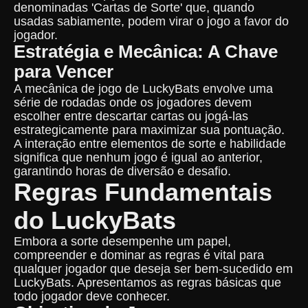
denominadas 'Cartas de Sorte' que, quando
usadas sabiamente, podem virar o jogo a favor do
jogador.
Estratégia e Mecânica: A Chave
para Vencer
A mecânica de jogo de LuckyBats envolve uma
série de rodadas onde os jogadores devem
escolher entre descartar cartas ou jogá-las
estrategicamente para maximizar sua pontuação.
A interação entre elementos de sorte e habilidade
significa que nenhum jogo é igual ao anterior,
garantindo horas de diversão e desafio.
Regras Fundamentais
do LuckyBats
Embora a sorte desempenhe um papel,
compreender e dominar as regras é vital para
qualquer jogador que deseja ser bem-sucedido em
LuckyBats. Apresentamos as regras básicas que
todo jogador deve conhecer.