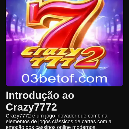
Introdução ao
Crazy7772
Crazy7772 é um jogo inovador que combina
elementos de jogos clássicos de cartas com a
emoção dos cassinos online modernos.