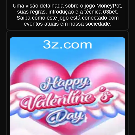
Uma visão detalhada sobre o jogo MoneyPot,
suas regras, introdução e a técnica 03bet.
Saiba como este jogo está conectado com
eventos atuais em nossa sociedade.