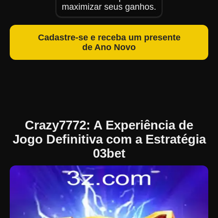
maximizar seus ganhos.
Cadastre-se e receba um presente
de Ano Novo
Crazy7772: A Experiência de
Jogo Definitiva com a Estratégia
03bet