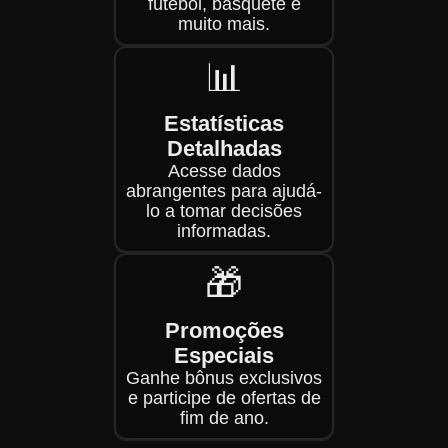
futebol, basquete e
muito mais.
📊
Estatísticas
Detalhadas
Acesse dados
abrangentes para ajudá-
lo a tomar decisões
informadas.
🎁
Promoções
Especiais
Ganhe bônus exclusivos
e participe de ofertas de
fim de ano.