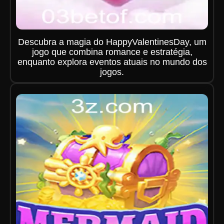
Descubra a magia do HappyValentinesDay, um
jogo que combina romance e estratégia,
enquanto explora eventos atuais no mundo dos
jogos.