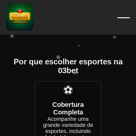
❄
❄
❄
❄
❄
❄
❄
Por que escolher esportes na
❄
❄
03bet
❄
❄
⚽
❄
❄
Cobertura
Completa
Acompanhe uma
grande variedade de
esportes, incluindo