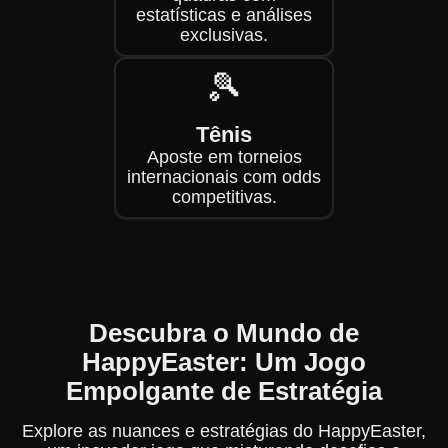
estatísticas e análises
exclusivas.
🎾
Tênis
Aposte em torneios
internacionais com odds
competitivas.
Descubra o Mundo de
HappyEaster: Um Jogo
Empolgante de Estratégia
Explore as nuances e estratégias do HappyEaster,