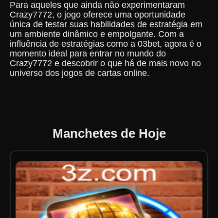
Para aqueles que ainda não experimentaram
Crazy7772, o jogo oferece uma oportunidade
única de testar suas habilidades de estratégia em
um ambiente dinâmico e empolgante. Com a
influência de estratégias como a 03bet, agora é o
momento ideal para entrar no mundo do
Crazy7772 e descobrir o que há de mais novo no
universo dos jogos de cartas online.
Manchetes de Hoje