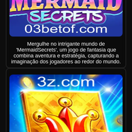
Mergulhe no intrigante mundo de
'MermaidSecrets', um jogo de fantasia que
combina aventura e estratégia, capturando a
imaginação dos jogadores ao redor do mundo.