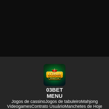
03BET
MENU
Jogos de cassino
Jogos de tabuleiro
Mahjong
Videogames
Contrato Usuário
Manchetes de Hoje