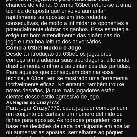
chances de vitória. O termo '03bet' refere-se a uma
técnica de aposta que envolve aumentar
rapidamente as apostas em três rodadas
consecutivas, de modo a intimidar os oponentes e
potencialmente dobrar os ganhos. Essa estratégia
exige um bom entendimento das dinâmicas do
jogo e uma boa leitura dos adversários.
Como a 03bet Mudou o Jogo
Desde a introdução da 03bet, os jogadores
começaram a adaptar suas abordagens, alterando
drasticamente o ritmo e as dinâmicas das partidas.
Para aqueles que conseguem dominar essa
técnica, a 03bet tem se mostrado uma ferramenta
incrivelmente eficaz. No entanto, também trouxe
novos desafios, já que mais jogadores estão
cientes desse estilo agressivo de jogo.
As Regras do Crazy7772
Para jogar Crazy7772, cada jogador começa com
um conjunto de cartas e um número definido de
fichas para apostas. As rodadas progridem com
base nas decisões de cada participante em aceitar
ou aumentar as apostas, semelhante ao pôquer