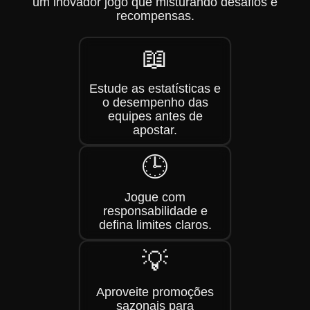
um inovador jogo que misturando desafios e
recompensas.
📖
Estude as estatísticas e
o desempenho das
equipes antes de
apostar.
🕒
Jogue com
responsabilidade e
defina limites claros.
💡
Aproveite promoções
sazonais para