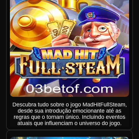
Descubra tudo sobre o jogo MadHitFullSteam,
desde sua introdução emocionante até as
regras que o tornam único. Incluindo eventos
atuais que influenciam o universo do jogo.