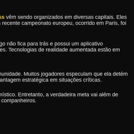
ss
vêm sendo organizados em diversas capitais. Eles
recente campeonato europeu, ocorrido em Paris, foi
o não fica para trás e possui um aplicativo
tes. Tecnologias de realidade aumentada estão em
omunidade. Muitos jogadores especulam que ela detém
antagem estratégica em situações críticas.
ístico. Entretanto, a verdadeira meta vai além de
s companheiros.