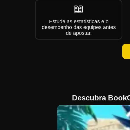
📖
Estude as estatísticas e o
desempenho das equipes antes
de apostar.
Descubra BookOf