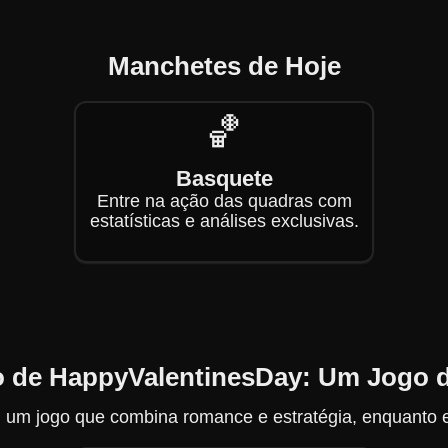
Manchetes de Hoje
🏀
Basquete
Entre na ação das quadras com
estatísticas e análises exclusivas.
o de HappyValentinesDay: Um Jogo d
um jogo que combina romance e estratégia, enquanto e