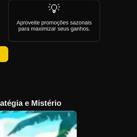
💡
Aproveite promoções sazonais
para maximizar seus ganhos.
tégia e Mistério