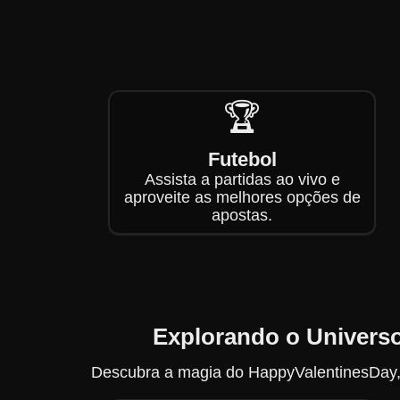
🏆
Futebol
Assista a partidas ao vivo e
aproveite as melhores opções de
apostas.
Explorando o Univers
Descubra a magia do HappyValentinesDay, 