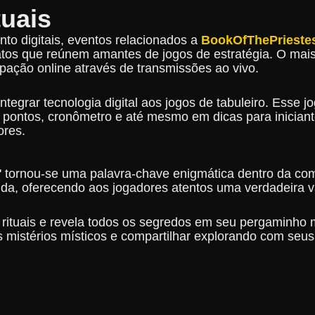
uais
nto digitais, eventos relacionados a
BookOfThePrieste
os que reúnem amantes de jogos de estratégia. O mais 
pação online através de transmissões ao vivo.
grar tecnologia digital aos jogos de tabuleiro. Esse jog
 pontos, cronômetro e até mesmo em dicas para inician
ores.
et' tornou-se uma palavra-chave enigmática dentro da c
ida, oferecendo aos jogadores atentos uma verdadeira v
s rituais e revela todos os segredos em seu pergaminho m
s mistérios místicos e compartilhar explorando com seu