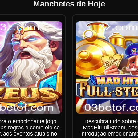
Manchetes de Hoje
ra o emocionante jogo
Descubra tudo sobre 
uas regras e como ele se
MadHitFullSteam, des
a aos eventos atuais no
introdução emocionant