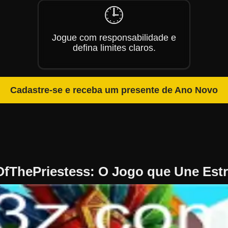
🕒
Jogue com responsabilidade e
defina limites claros.
Cadastre-se e receba um presente de Ano Novo
ThePriestess: O Jogo que Une Estra