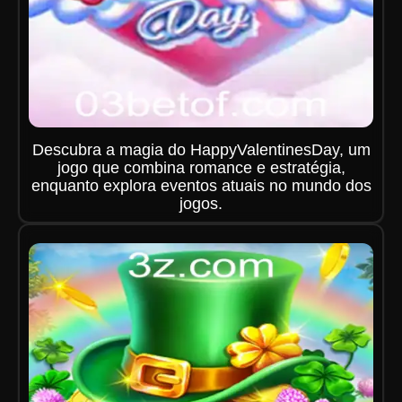
Descubra a magia do HappyValentinesDay, um
jogo que combina romance e estratégia,
enquanto explora eventos atuais no mundo dos
jogos.