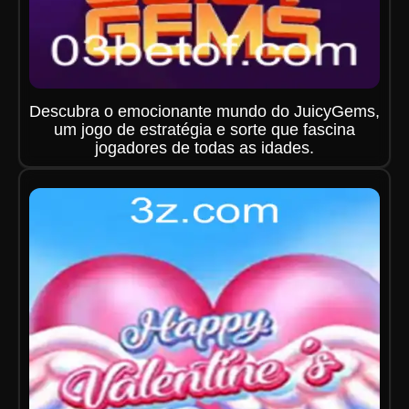
Descubra o emocionante mundo do JuicyGems,
um jogo de estratégia e sorte que fascina
jogadores de todas as idades.