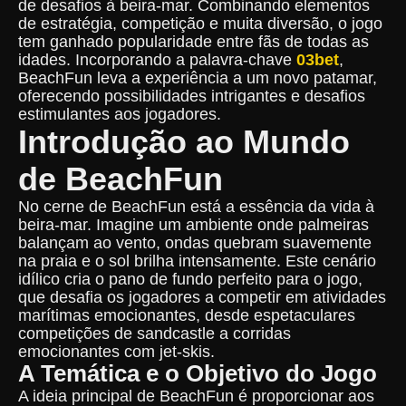
de desafios à beira-mar. Combinando elementos
de estratégia, competição e muita diversão, o jogo
tem ganhado popularidade entre fãs de todas as
idades. Incorporando a palavra-chave
03bet
,
BeachFun leva a experiência a um novo patamar,
oferecendo possibilidades intrigantes e desafios
estimulantes aos jogadores.
Introdução ao Mundo
de BeachFun
No cerne de BeachFun está a essência da vida à
beira-mar. Imagine um ambiente onde palmeiras
balançam ao vento, ondas quebram suavemente
na praia e o sol brilha intensamente. Este cenário
idílico cria o pano de fundo perfeito para o jogo,
que desafia os jogadores a competir em atividades
marítimas emocionantes, desde espetaculares
competições de sandcastle a corridas
emocionantes com jet-skis.
A Temática e o Objetivo do Jogo
A ideia principal de BeachFun é proporcionar aos