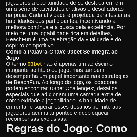
jogadores a oportunidade de se destacarem em
uma série de atividades criativas e desafiadoras
na praia. Cada atividade é projetada para testar as
habilidades dos participantes, incentivando a
melhora contínua e a busca pela excelência. Por
meio de uma jogabilidade rica em detalhes,
BeachFun é uma celebração da vitalidade e do
espírito competitivo.
Como a Palavra-Chave 03bet Se Integra ao
Jogo
O termo
03bet
não é apenas um acréscimo
intrigante ao título do jogo, mas também
desempenha um papel importante nas estratégias
de BeachFun. Ao longo do jogo, os jogadores
podem encontrar '03bet Challenges', desafios
especiais que adicionam uma camada extra de
complexidade à jogabilidade. A habilidade de
enfrentar e superar esses desafios permite aos
jogadores acumular pontos e desbloquear
recompensas exclusivas.
Regras do Jogo: Como