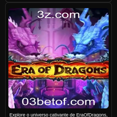
Explore o universo cativante de EraOfDragons,