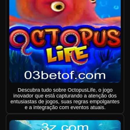
Descubra tudo sobre OctopusLife, o jogo
inovador que está capturando a atenção dos
entusiastas de jogos, suas regras empolgantes
e a integração com eventos atuais.