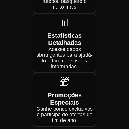
futebol, basquete e
muito mais.
📊
Estatísticas
Detalhadas
Acesse dados
abrangentes para ajudá-
lo a tomar decisões
informadas.
🎁
Promoções
Especiais
Ganhe bônus exclusivos
e participe de ofertas de
fim de ano.