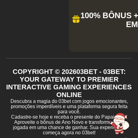
100% BÔNUS + 
EM
COPYRIGHT ©
2026
03BET - 03BET:
YOUR GATEWAY TO PREMIER
INTERACTIVE GAMING EXPERIENCES
ONLINE
Descubra a magia do 03bet com jogos emocionantes,
promoções imperdíveis e uma plataforma segura feita
para você.
Cadastre-se hoje e receba o presente do Papai Noel!
Aproveite o bônus de Ano Novo e transforme cada
jogada em uma chance de ganhar. Sua experiência
começa agora no 03bet!