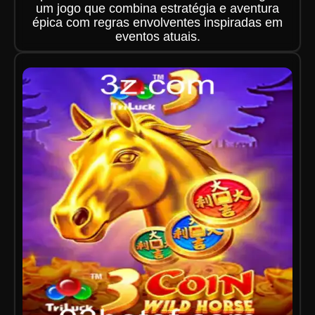
um jogo que combina estratégia e aventura
épica com regras envolventes inspiradas em
eventos atuais.