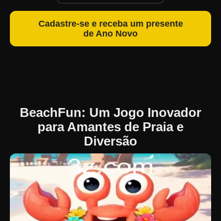
Cadastre-se e receba um presente
de Ano Novo
BeachFun: Um Jogo Inovador
para Amantes de Praia e
Diversão