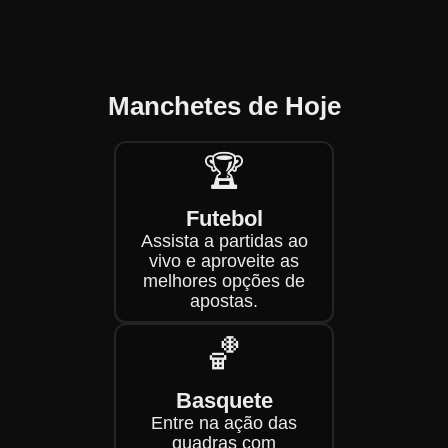
Manchetes de Hoje
🏆
Futebol
Assista a partidas ao
vivo e aproveite as
melhores opções de
apostas.
🏀
Basquete
Entre na ação das
quadras com