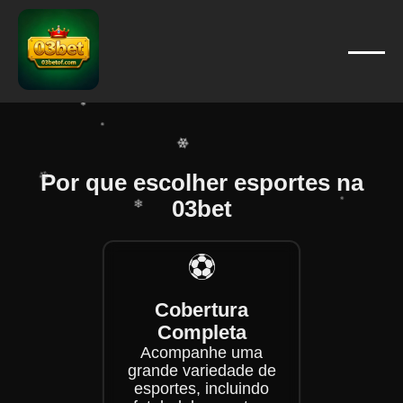
❄
❄
❄
❄
❄
❄
Por que escolher esportes na
❄
❄
03bet
❄
⚽
❄
❄
❄
Cobertura
Completa
Acompanhe uma
grande variedade de
esportes, incluindo