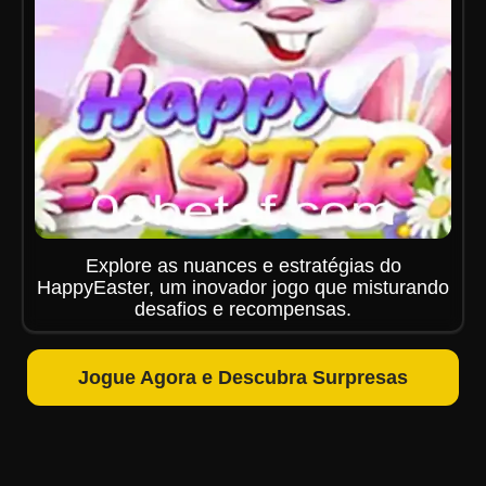
Explore as nuances e estratégias do
HappyEaster, um inovador jogo que misturando
desafios e recompensas.
Jogue Agora e Descubra Surpresas