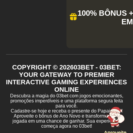
100% BÔNUS + 
EM
COPYRIGHT ©
2026
03BET - 03BET:
YOUR GATEWAY TO PREMIER
INTERACTIVE GAMING EXPERIENCES
ONLINE
Descubra a magia do 03bet com jogos emocionantes,
promoções imperdíveis e uma plataforma segura feita
para você.
Cadastre-se hoje e receba o presente do Papai Noel!
Aproveite o bônus de Ano Novo e transforme cada
jogada em uma chance de ganhar. Sua experiência
começa agora no 03bet!
Aproveite