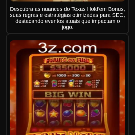
Descubra as nuances do Texas Hold'em Bonus,
suas regras e estratégias otimizadas para SEO,
destacando eventos atuais que impactam o
jogo.