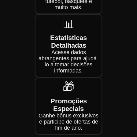
futebol, basquete e
muito mais.
📊
Estatísticas
Detalhadas
Acesse dados
abrangentes para ajudá-
lo a tomar decisões
informadas.
🎁
Promoções
Especiais
Ganhe bônus exclusivos
e participe de ofertas de
fim de ano.