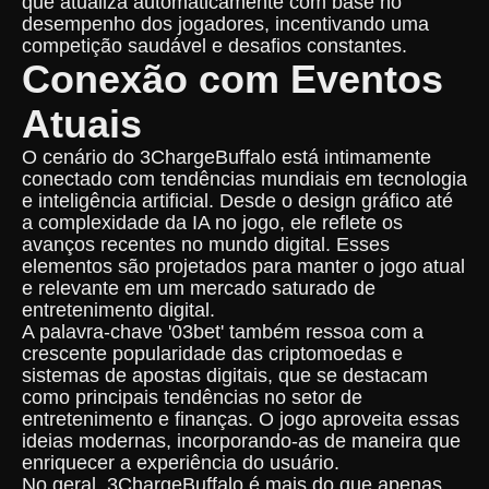
que atualiza automaticamente com base no
desempenho dos jogadores, incentivando uma
competição saudável e desafios constantes.
Conexão com Eventos
Atuais
O cenário do 3ChargeBuffalo está intimamente
conectado com tendências mundiais em tecnologia
e inteligência artificial. Desde o design gráfico até
a complexidade da IA no jogo, ele reflete os
avanços recentes no mundo digital. Esses
elementos são projetados para manter o jogo atual
e relevante em um mercado saturado de
entretenimento digital.
A palavra-chave '03bet' também ressoa com a
crescente popularidade das criptomoedas e
sistemas de apostas digitais, que se destacam
como principais tendências no setor de
entretenimento e finanças. O jogo aproveita essas
ideias modernas, incorporando-as de maneira que
enriquecer a experiência do usuário.
No geral, 3ChargeBuffalo é mais do que apenas