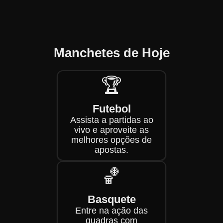
Manchetes de Hoje
🏆
Futebol
Assista a partidas ao
vivo e aproveite as
melhores opções de
apostas.
🏀
Basquete
Entre na ação das
quadras com