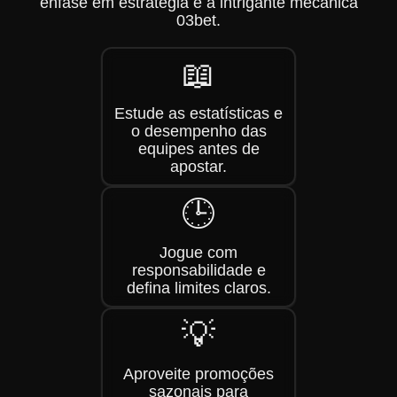
ênfase em estratégia e a intrigante mecânica
03bet.
📖
Estude as estatísticas e
o desempenho das
equipes antes de
apostar.
🕒
Jogue com
responsabilidade e
defina limites claros.
💡
Aproveite promoções
sazonais para