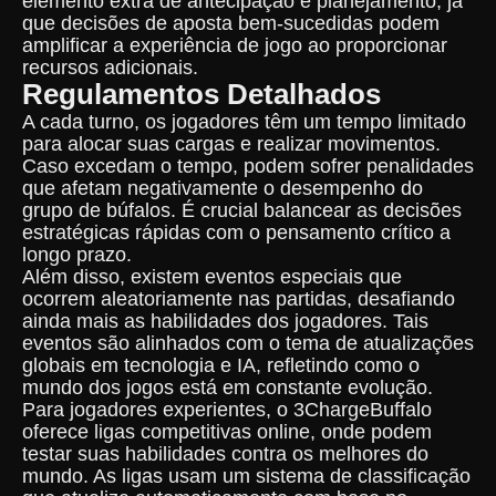
elemento extra de antecipação e planejamento, já
que decisões de aposta bem-sucedidas podem
amplificar a experiência de jogo ao proporcionar
recursos adicionais.
Regulamentos Detalhados
A cada turno, os jogadores têm um tempo limitado
para alocar suas cargas e realizar movimentos.
Caso excedam o tempo, podem sofrer penalidades
que afetam negativamente o desempenho do
grupo de búfalos. É crucial balancear as decisões
estratégicas rápidas com o pensamento crítico a
longo prazo.
Além disso, existem eventos especiais que
ocorrem aleatoriamente nas partidas, desafiando
ainda mais as habilidades dos jogadores. Tais
eventos são alinhados com o tema de atualizações
globais em tecnologia e IA, refletindo como o
mundo dos jogos está em constante evolução.
Para jogadores experientes, o 3ChargeBuffalo
oferece ligas competitivas online, onde podem
testar suas habilidades contra os melhores do
mundo. As ligas usam um sistema de classificação